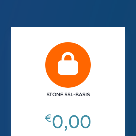
fa
fa-
lock
STONE.SSL-BASIS
0,00
€