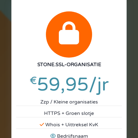
fa
fa-
lock
STONE.SSL-ORGANISATIE
59,95/jr
€
Zzp / Kleine organisaties
HTTPS + Groen slotje
Whois + Uittreksel KvK
Bedrijfsnaam