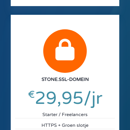
fa
fa-
lock
STONE.SSL-DOMEIN
29,95/jr
€
Starter / Freelancers
HTTPS + Groen slotje